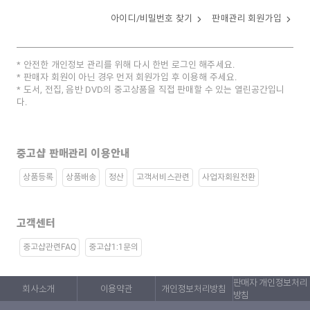
아이디/비밀번호 찾기
판매관리 회원가입
안전한 개인정보 관리를 위해 다시 한번 로그인 해주세요.
판매자 회원이 아닌 경우 먼저 회원가입 후 이용해 주세요.
도서, 전집, 음반 DVD의 중고상품을 직접 판매할 수 있는 열린공간입니
다.
중고샵 판매관리 이용안내
상품등록
상품배송
정산
고객서비스관련
사업자회원전환
고객센터
중고샵관련FAQ
중고샵1:1문의
판매자 개인정보처리
회사소개
이용약관
개인정보처리방침
방침