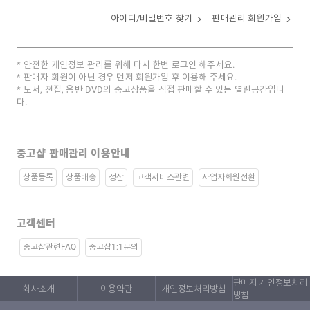
아이디/비밀번호 찾기
판매관리 회원가입
안전한 개인정보 관리를 위해 다시 한번 로그인 해주세요.
판매자 회원이 아닌 경우 먼저 회원가입 후 이용해 주세요.
도서, 전집, 음반 DVD의 중고상품을 직접 판매할 수 있는 열린공간입니
다.
중고샵 판매관리 이용안내
상품등록
상품배송
정산
고객서비스관련
사업자회원전환
고객센터
중고샵관련FAQ
중고샵1:1문의
판매자 개인정보처리
회사소개
이용약관
개인정보처리방침
방침