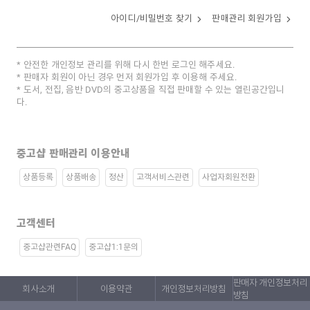
아이디/비밀번호 찾기
판매관리 회원가입
안전한 개인정보 관리를 위해 다시 한번 로그인 해주세요.
판매자 회원이 아닌 경우 먼저 회원가입 후 이용해 주세요.
도서, 전집, 음반 DVD의 중고상품을 직접 판매할 수 있는 열린공간입니
다.
중고샵 판매관리 이용안내
상품등록
상품배송
정산
고객서비스관련
사업자회원전환
고객센터
중고샵관련FAQ
중고샵1:1문의
판매자 개인정보처리
회사소개
이용약관
개인정보처리방침
방침