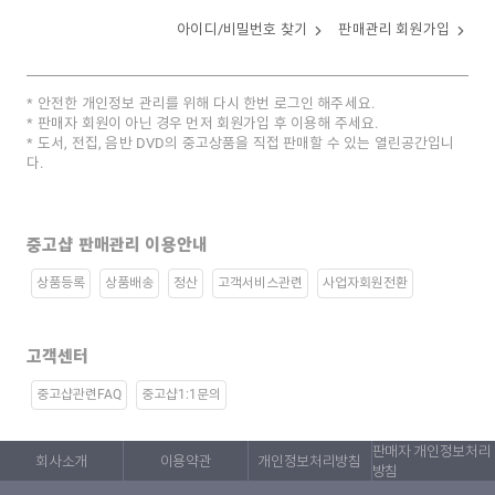
아이디/비밀번호 찾기
판매관리 회원가입
안전한 개인정보 관리를 위해 다시 한번 로그인 해주세요.
판매자 회원이 아닌 경우 먼저 회원가입 후 이용해 주세요.
도서, 전집, 음반 DVD의 중고상품을 직접 판매할 수 있는 열린공간입니
다.
중고샵 판매관리 이용안내
상품등록
상품배송
정산
고객서비스관련
사업자회원전환
고객센터
중고샵관련FAQ
중고샵1:1문의
판매자 개인정보처리
회사소개
이용약관
개인정보처리방침
방침