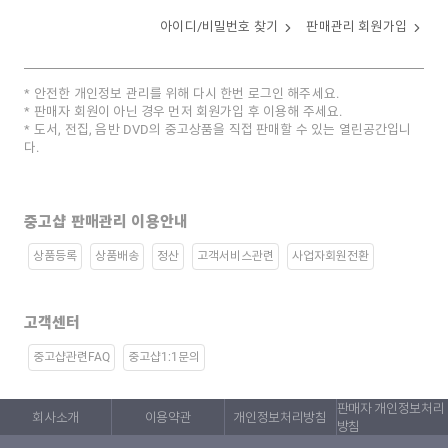
아이디/비밀번호 찾기
판매관리 회원가입
안전한 개인정보 관리를 위해 다시 한번 로그인 해주세요.
판매자 회원이 아닌 경우 먼저 회원가입 후 이용해 주세요.
도서, 전집, 음반 DVD의 중고상품을 직접 판매할 수 있는 열린공간입니
다.
중고샵 판매관리 이용안내
상품등록
상품배송
정산
고객서비스관련
사업자회원전환
고객센터
중고샵관련FAQ
중고샵1:1문의
판매자 개인정보처리
회사소개
이용약관
개인정보처리방침
방침