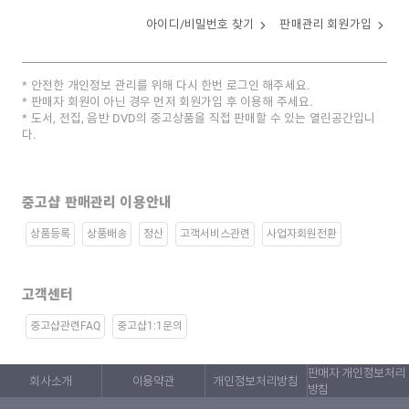
아이디/비밀번호 찾기
판매관리 회원가입
안전한 개인정보 관리를 위해 다시 한번 로그인 해주세요.
판매자 회원이 아닌 경우 먼저 회원가입 후 이용해 주세요.
도서, 전집, 음반 DVD의 중고상품을 직접 판매할 수 있는 열린공간입니
다.
중고샵 판매관리 이용안내
상품등록
상품배송
정산
고객서비스관련
사업자회원전환
고객센터
중고샵관련FAQ
중고샵1:1문의
판매자 개인정보처리
회사소개
이용약관
개인정보처리방침
방침