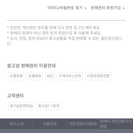
아이디/비밀번호 찾기
판매관리 회원가입
안전한 개인정보 관리를 위해 다시 한번 로그인 해주세요.
판매자 회원이 아닌 경우 먼저 회원가입 후 이용해 주세요.
도서, 전집, 음반 DVD의 중고상품을 직접 판매할 수 있는 열린공간입니
다.
중고샵 판매관리 이용안내
상품등록
상품배송
정산
고객서비스관련
사업자회원전환
고객센터
중고샵관련FAQ
중고샵1:1문의
판매자 개인정보처리
회사소개
이용약관
개인정보처리방침
방침