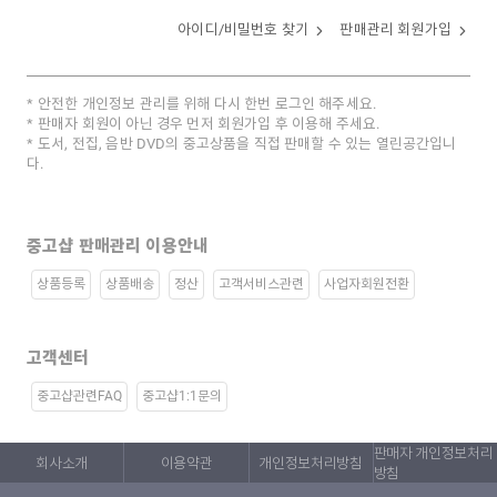
아이디/비밀번호 찾기
판매관리 회원가입
안전한 개인정보 관리를 위해 다시 한번 로그인 해주세요.
판매자 회원이 아닌 경우 먼저 회원가입 후 이용해 주세요.
도서, 전집, 음반 DVD의 중고상품을 직접 판매할 수 있는 열린공간입니
다.
중고샵 판매관리 이용안내
상품등록
상품배송
정산
고객서비스관련
사업자회원전환
고객센터
중고샵관련FAQ
중고샵1:1문의
판매자 개인정보처리
회사소개
이용약관
개인정보처리방침
방침