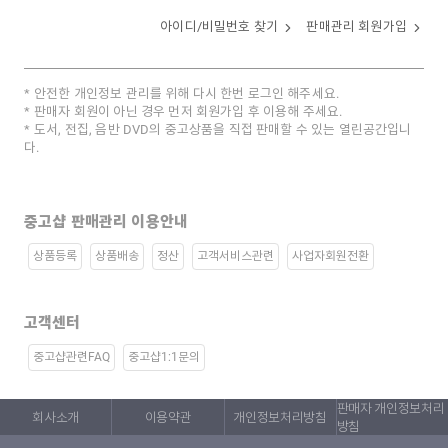
아이디/비밀번호 찾기
판매관리 회원가입
안전한 개인정보 관리를 위해 다시 한번 로그인 해주세요.
판매자 회원이 아닌 경우 먼저 회원가입 후 이용해 주세요.
도서, 전집, 음반 DVD의 중고상품을 직접 판매할 수 있는 열린공간입니
다.
중고샵 판매관리 이용안내
상품등록
상품배송
정산
고객서비스관련
사업자회원전환
고객센터
중고샵관련FAQ
중고샵1:1문의
판매자 개인정보처리
회사소개
이용약관
개인정보처리방침
방침