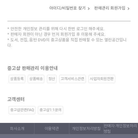
아이디/비밀번호 찾기
판매관리 회원가입
안전한 개인정보 관리를 위해 다시 한번 로그인 해주세요.
판매자 회원이 아닌 경우 먼저 회원가입 후 이용해 주세요.
도서, 전집, 음반 DVD의 중고상품을 직접 판매할 수 있는 열린공간입니
다.
중고샵 판매관리 이용안내
상품등록
상품배송
정산
고객서비스관련
사업자회원전환
고객센터
중고샵관련FAQ
중고샵1:1문의
판매자 개인정보처리
회사소개
이용약관
개인정보처리방침
방침