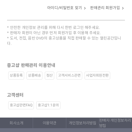
아이디/비밀번호 찾기
판매관리 회원가입
안전한 개인정보 관리를 위해 다시 한번 로그인 해주세요.
판매자 회원이 아닌 경우 먼저 회원가입 후 이용해 주세요.
도서, 전집, 음반 DVD의 중고상품을 직접 판매할 수 있는 열린공간입니
다.
중고샵 판매관리 이용안내
상품등록
상품배송
정산
고객서비스관련
사업자회원전환
고객센터
중고샵관련FAQ
중고샵1:1문의
판매자 개인정보처리
회사소개
이용약관
개인정보처리방침
방침