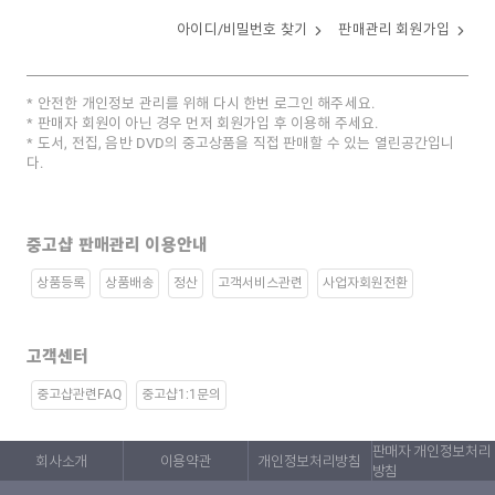
아이디/비밀번호 찾기
판매관리 회원가입
안전한 개인정보 관리를 위해 다시 한번 로그인 해주세요.
판매자 회원이 아닌 경우 먼저 회원가입 후 이용해 주세요.
도서, 전집, 음반 DVD의 중고상품을 직접 판매할 수 있는 열린공간입니
다.
중고샵 판매관리 이용안내
상품등록
상품배송
정산
고객서비스관련
사업자회원전환
고객센터
중고샵관련FAQ
중고샵1:1문의
판매자 개인정보처리
회사소개
이용약관
개인정보처리방침
방침