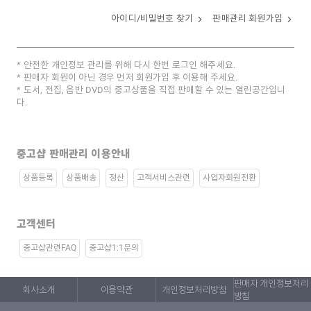
아이디/비밀번호 찾기
판매관리 회원가입
안전한 개인정보 관리를 위해 다시 한번 로그인 해주세요.
판매자 회원이 아닌 경우 먼저 회원가입 후 이용해 주세요.
도서, 전집, 음반 DVD의 중고상품을 직접 판매할 수 있는 열린공간입니
다.
중고샵 판매관리 이용안내
상품등록
상품배송
정산
고객서비스관련
사업자회원전환
고객센터
중고샵관련FAQ
중고샵1:1문의
판매자 개인정보처리
회사소개
이용약관
개인정보처리방침
방침