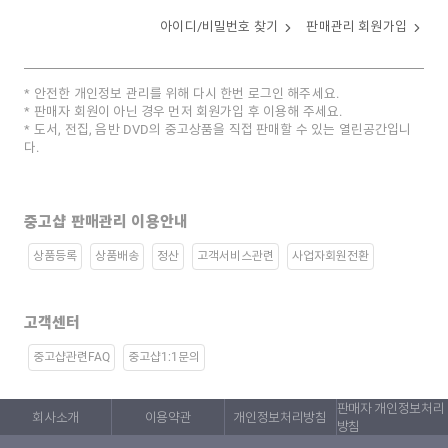
아이디/비밀번호 찾기
판매관리 회원가입
안전한 개인정보 관리를 위해 다시 한번 로그인 해주세요.
판매자 회원이 아닌 경우 먼저 회원가입 후 이용해 주세요.
도서, 전집, 음반 DVD의 중고상품을 직접 판매할 수 있는 열린공간입니
다.
중고샵 판매관리 이용안내
상품등록
상품배송
정산
고객서비스관련
사업자회원전환
고객센터
중고샵관련FAQ
중고샵1:1문의
판매자 개인정보처리
회사소개
이용약관
개인정보처리방침
방침