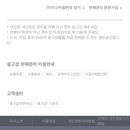
아이디/비밀번호 찾기
판매관리 회원가입
안전한 개인정보 관리를 위해 다시 한번 로그인 해주세요.
판매자 회원이 아닌 경우 먼저 회원가입 후 이용해 주세요.
도서, 전집, 음반 DVD의 중고상품을 직접 판매할 수 있는 열린공간입니
다.
중고샵 판매관리 이용안내
상품등록
상품배송
정산
고객서비스관련
사업자회원전환
고객센터
중고샵관련FAQ
중고샵1:1문의
판매자 개인정보처리
회사소개
이용약관
개인정보처리방침
방침