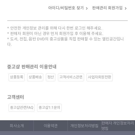
아이디/비밀번호 찾기
판매관리 회원가입
안전한 개인정보 관리를 위해 다시 한번 로그인 해주세요.
판매자 회원이 아닌 경우 먼저 회원가입 후 이용해 주세요.
도서, 전집, 음반 DVD의 중고상품을 직접 판매할 수 있는 열린공간입니
다.
중고샵 판매관리 이용안내
상품등록
상품배송
정산
고객서비스관련
사업자회원전환
고객센터
중고샵관련FAQ
중고샵1:1문의
판매자 개인정보처리
회사소개
이용약관
개인정보처리방침
방침