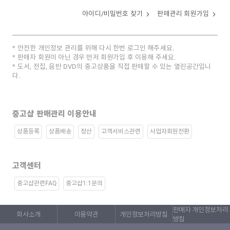
아이디/비밀번호 찾기
판매관리 회원가입
안전한 개인정보 관리를 위해 다시 한번 로그인 해주세요.
판매자 회원이 아닌 경우 먼저 회원가입 후 이용해 주세요.
도서, 전집, 음반 DVD의 중고상품을 직접 판매할 수 있는 열린공간입니
다.
중고샵 판매관리 이용안내
상품등록
상품배송
정산
고객서비스관련
사업자회원전환
고객센터
중고샵관련FAQ
중고샵1:1문의
판매자 개인정보처리
회사소개
이용약관
개인정보처리방침
방침