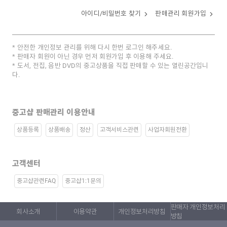
아이디/비밀번호 찾기
판매관리 회원가입
안전한 개인정보 관리를 위해 다시 한번 로그인 해주세요.
판매자 회원이 아닌 경우 먼저 회원가입 후 이용해 주세요.
도서, 전집, 음반 DVD의 중고상품을 직접 판매할 수 있는 열린공간입니
다.
중고샵 판매관리 이용안내
상품등록
상품배송
정산
고객서비스관련
사업자회원전환
고객센터
중고샵관련FAQ
중고샵1:1문의
판매자 개인정보처리
회사소개
이용약관
개인정보처리방침
방침