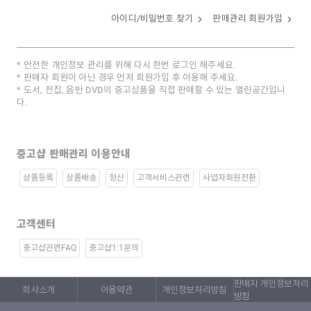
아이디/비밀번호 찾기
판매관리 회원가입
안전한 개인정보 관리를 위해 다시 한번 로그인 해주세요.
판매자 회원이 아닌 경우 먼저 회원가입 후 이용해 주세요.
도서, 전집, 음반 DVD의 중고상품을 직접 판매할 수 있는 열린공간입니
다.
중고샵 판매관리 이용안내
상품등록
상품배송
정산
고객서비스관련
사업자회원전환
고객센터
중고샵관련FAQ
중고샵1:1문의
판매자 개인정보처리
회사소개
이용약관
개인정보처리방침
방침