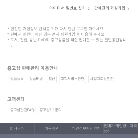
아이디/비밀번호 찾기
판매관리 회원가입
안전한 개인정보 관리를 위해 다시 한번 로그인 해주세요.
판매자 회원이 아닌 경우 먼저 회원가입 후 이용해 주세요.
도서, 전집, 음반 DVD의 중고상품을 직접 판매할 수 있는 열린공간입니
다.
중고샵 판매관리 이용안내
상품등록
상품배송
정산
고객서비스관련
사업자회원전환
고객센터
중고샵관련FAQ
중고샵1:1문의
판매자 개인정보처리
회사소개
이용약관
개인정보처리방침
방침