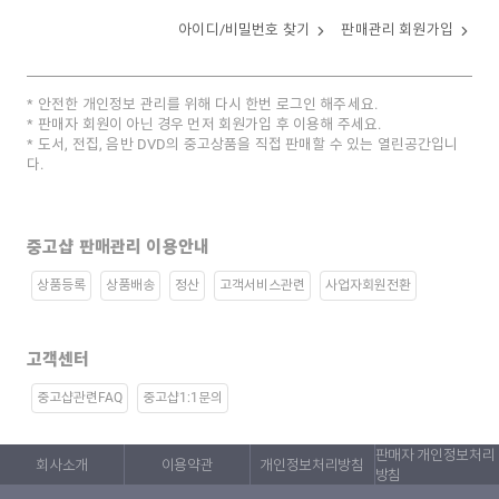
아이디/비밀번호 찾기
판매관리 회원가입
안전한 개인정보 관리를 위해 다시 한번 로그인 해주세요.
판매자 회원이 아닌 경우 먼저 회원가입 후 이용해 주세요.
도서, 전집, 음반 DVD의 중고상품을 직접 판매할 수 있는 열린공간입니
다.
중고샵 판매관리 이용안내
상품등록
상품배송
정산
고객서비스관련
사업자회원전환
고객센터
중고샵관련FAQ
중고샵1:1문의
판매자 개인정보처리
회사소개
이용약관
개인정보처리방침
방침