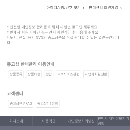
아이디/비밀번호 찾기
판매관리 회원가입
안전한 개인정보 관리를 위해 다시 한번 로그인 해주세요.
판매자 회원이 아닌 경우 먼저 회원가입 후 이용해 주세요.
도서, 전집, 음반 DVD의 중고상품을 직접 판매할 수 있는 열린공간입니
다.
중고샵 판매관리 이용안내
상품등록
상품배송
정산
고객서비스관련
사업자회원전환
고객센터
중고샵관련FAQ
중고샵1:1문의
판매자 개인정보처리
회사소개
이용약관
개인정보처리방침
방침