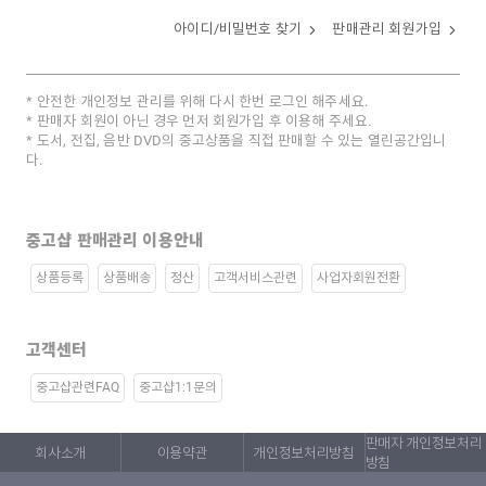
아이디/비밀번호 찾기
판매관리 회원가입
안전한 개인정보 관리를 위해 다시 한번 로그인 해주세요.
판매자 회원이 아닌 경우 먼저 회원가입 후 이용해 주세요.
도서, 전집, 음반 DVD의 중고상품을 직접 판매할 수 있는 열린공간입니
다.
중고샵 판매관리 이용안내
상품등록
상품배송
정산
고객서비스관련
사업자회원전환
고객센터
중고샵관련FAQ
중고샵1:1문의
판매자 개인정보처리
회사소개
이용약관
개인정보처리방침
방침