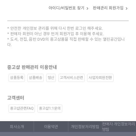
아이디/비밀번호 찾기
판매관리 회원가입
안전한 개인정보 관리를 위해 다시 한번 로그인 해주세요.
판매자 회원이 아닌 경우 먼저 회원가입 후 이용해 주세요.
도서, 전집, 음반 DVD의 중고상품을 직접 판매할 수 있는 열린공간입니
다.
중고샵 판매관리 이용안내
상품등록
상품배송
정산
고객서비스관련
사업자회원전환
고객센터
중고샵관련FAQ
중고샵1:1문의
판매자 개인정보처리
회사소개
이용약관
개인정보처리방침
방침