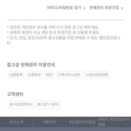
아이디/비밀번호 찾기
판매관리 회원가입
안전한 개인정보 관리를 위해 다시 한번 로그인 해주세요.
판매자 회원이 아닌 경우 먼저 회원가입 후 이용해 주세요.
도서, 전집, 음반 DVD의 중고상품을 직접 판매할 수 있는 열린공간입니
다.
중고샵 판매관리 이용안내
상품등록
상품배송
정산
고객서비스관련
사업자회원전환
고객센터
중고샵관련FAQ
중고샵1:1문의
판매자 개인정보처리
회사소개
이용약관
개인정보처리방침
방침