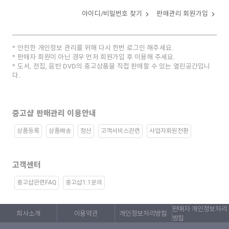
아이디/비밀번호 찾기
판매관리 회원가입
안전한 개인정보 관리를 위해 다시 한번 로그인 해주세요.
판매자 회원이 아닌 경우 먼저 회원가입 후 이용해 주세요.
도서, 전집, 음반 DVD의 중고상품을 직접 판매할 수 있는 열린공간입니
다.
중고샵 판매관리 이용안내
상품등록
상품배송
정산
고객서비스관련
사업자회원전환
고객센터
중고샵관련FAQ
중고샵1:1문의
판매자 개인정보처리
회사소개
이용약관
개인정보처리방침
방침