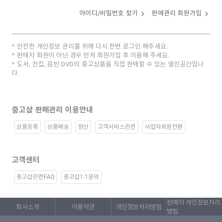
아이디/비밀번호 찾기
판매관리 회원가입
안전한 개인정보 관리를 위해 다시 한번 로그인 해주세요.
판매자 회원이 아닌 경우 먼저 회원가입 후 이용해 주세요.
도서, 전집, 음반 DVD의 중고상품을 직접 판매할 수 있는 열린공간입니
다.
중고샵 판매관리 이용안내
상품등록
상품배송
정산
고객서비스관련
사업자회원전환
고객센터
중고샵관련FAQ
중고샵1:1문의
판매자 개인정보처리
회사소개
이용약관
개인정보처리방침
방침