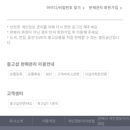
아이디/비밀번호 찾기
판매관리 회원가입
안전한 개인정보 관리를 위해 다시 한번 로그인 해주세요.
판매자 회원이 아닌 경우 먼저 회원가입 후 이용해 주세요.
도서, 전집, 음반 DVD의 중고상품을 직접 판매할 수 있는 열린공간입니
다.
중고샵 판매관리 이용안내
상품등록
상품배송
정산
고객서비스관련
사업자회원전환
고객센터
중고샵관련FAQ
중고샵1:1문의
판매자 개인정보처리
회사소개
이용약관
개인정보처리방침
방침