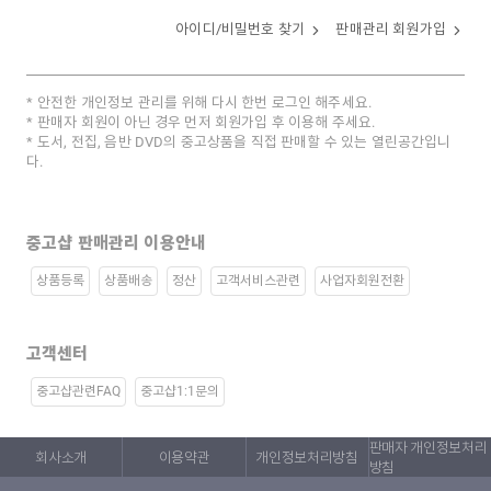
아이디/비밀번호 찾기
판매관리 회원가입
안전한 개인정보 관리를 위해 다시 한번 로그인 해주세요.
판매자 회원이 아닌 경우 먼저 회원가입 후 이용해 주세요.
도서, 전집, 음반 DVD의 중고상품을 직접 판매할 수 있는 열린공간입니
다.
중고샵 판매관리 이용안내
상품등록
상품배송
정산
고객서비스관련
사업자회원전환
고객센터
중고샵관련FAQ
중고샵1:1문의
판매자 개인정보처리
회사소개
이용약관
개인정보처리방침
방침