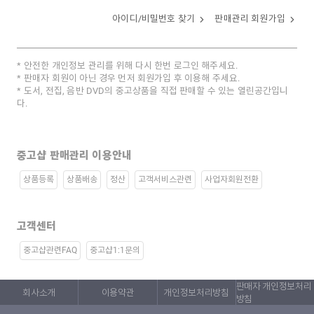
아이디/비밀번호 찾기
판매관리 회원가입
안전한 개인정보 관리를 위해 다시 한번 로그인 해주세요.
판매자 회원이 아닌 경우 먼저 회원가입 후 이용해 주세요.
도서, 전집, 음반 DVD의 중고상품을 직접 판매할 수 있는 열린공간입니
다.
중고샵 판매관리 이용안내
상품등록
상품배송
정산
고객서비스관련
사업자회원전환
고객센터
중고샵관련FAQ
중고샵1:1문의
판매자 개인정보처리
회사소개
이용약관
개인정보처리방침
방침