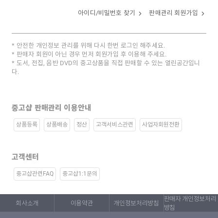
아이디/비밀번호 찾기
판매관리 회원가입
안전한 개인정보 관리를 위해 다시 한번 로그인 해주세요.
판매자 회원이 아닌 경우 먼저 회원가입 후 이용해 주세요.
도서, 전집, 음반 DVD의 중고상품을 직접 판매할 수 있는 열린공간입니
다.
중고샵 판매관리 이용안내
상품등록
상품배송
정산
고객서비스관련
사업자회원전환
고객센터
중고샵관련FAQ
중고샵1:1문의
판매자 개인정보처리
회사소개
이용약관
개인정보처리방침
방침