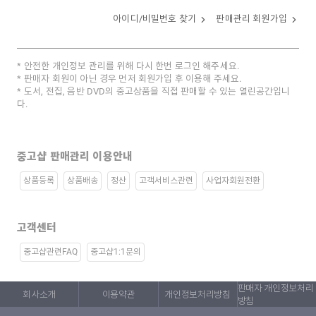
아이디/비밀번호 찾기
판매관리 회원가입
안전한 개인정보 관리를 위해 다시 한번 로그인 해주세요.
판매자 회원이 아닌 경우 먼저 회원가입 후 이용해 주세요.
도서, 전집, 음반 DVD의 중고상품을 직접 판매할 수 있는 열린공간입니
다.
중고샵 판매관리 이용안내
상품등록
상품배송
정산
고객서비스관련
사업자회원전환
고객센터
중고샵관련FAQ
중고샵1:1문의
판매자 개인정보처리
회사소개
이용약관
개인정보처리방침
방침