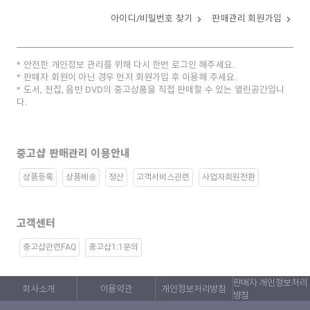
아이디/비밀번호 찾기
판매관리 회원가입
안전한 개인정보 관리를 위해 다시 한번 로그인 해주세요.
판매자 회원이 아닌 경우 먼저 회원가입 후 이용해 주세요.
도서, 전집, 음반 DVD의 중고상품을 직접 판매할 수 있는 열린공간입니
다.
중고샵 판매관리 이용안내
상품등록
상품배송
정산
고객서비스관련
사업자회원전환
고객센터
중고샵관련FAQ
중고샵1:1문의
판매자 개인정보처리
회사소개
이용약관
개인정보처리방침
방침