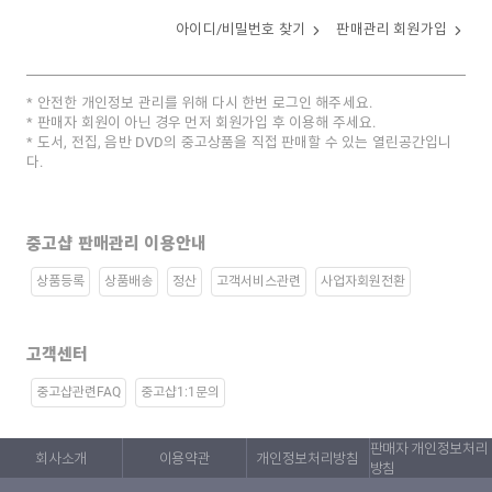
아이디/비밀번호 찾기
판매관리 회원가입
안전한 개인정보 관리를 위해 다시 한번 로그인 해주세요.
판매자 회원이 아닌 경우 먼저 회원가입 후 이용해 주세요.
도서, 전집, 음반 DVD의 중고상품을 직접 판매할 수 있는 열린공간입니
다.
중고샵 판매관리 이용안내
상품등록
상품배송
정산
고객서비스관련
사업자회원전환
고객센터
중고샵관련FAQ
중고샵1:1문의
판매자 개인정보처리
회사소개
이용약관
개인정보처리방침
방침