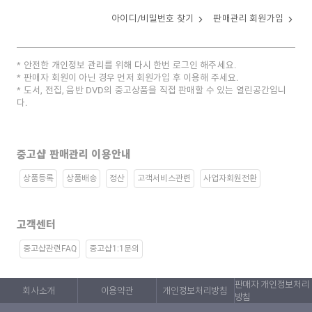
아이디/비밀번호 찾기
판매관리 회원가입
안전한 개인정보 관리를 위해 다시 한번 로그인 해주세요.
판매자 회원이 아닌 경우 먼저 회원가입 후 이용해 주세요.
도서, 전집, 음반 DVD의 중고상품을 직접 판매할 수 있는 열린공간입니
다.
중고샵 판매관리 이용안내
상품등록
상품배송
정산
고객서비스관련
사업자회원전환
고객센터
중고샵관련FAQ
중고샵1:1문의
판매자 개인정보처리
회사소개
이용약관
개인정보처리방침
방침