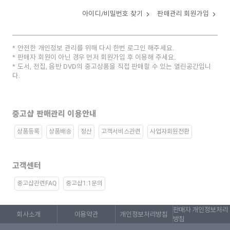
아이디/비밀번호 찾기
판매관리 회원가입
안전한 개인정보 관리를 위해 다시 한번 로그인 해주세요.
판매자 회원이 아닌 경우 먼저 회원가입 후 이용해 주세요.
도서, 전집, 음반 DVD의 중고상품을 직접 판매할 수 있는 열린공간입니
다.
중고샵 판매관리 이용안내
상품등록
상품배송
정산
고객서비스관련
사업자회원전환
고객센터
중고샵관련FAQ
중고샵1:1문의
판매자 개인정보처리
회사소개
이용약관
개인정보처리방침
방침