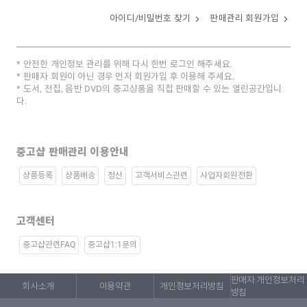
아이디/비밀번호 찾기
판매관리 회원가입
안전한 개인정보 관리를 위해 다시 한번 로그인 해주세요.
판매자 회원이 아닌 경우 먼저 회원가입 후 이용해 주세요.
도서, 전집, 음반 DVD의 중고상품을 직접 판매할 수 있는 열린공간입니
다.
중고샵 판매관리 이용안내
상품등록
상품배송
정산
고객서비스관련
사업자회원전환
고객센터
중고샵관련FAQ
중고샵1:1문의
판매자 개인정보처리
회사소개
이용약관
개인정보처리방침
방침