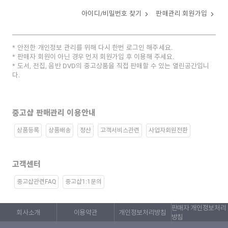
아이디/비밀번호 찾기
판매관리 회원가입
안전한 개인정보 관리를 위해 다시 한번 로그인 해주세요.
판매자 회원이 아닌 경우 먼저 회원가입 후 이용해 주세요.
도서, 전집, 음반 DVD의 중고상품을 직접 판매할 수 있는 열린공간입니
다.
중고샵 판매관리 이용안내
상품등록
상품배송
정산
고객서비스관련
사업자회원전환
고객센터
중고샵관련FAQ
중고샵1:1문의
판매자 개인정보처리
회사소개
이용약관
개인정보처리방침
방침