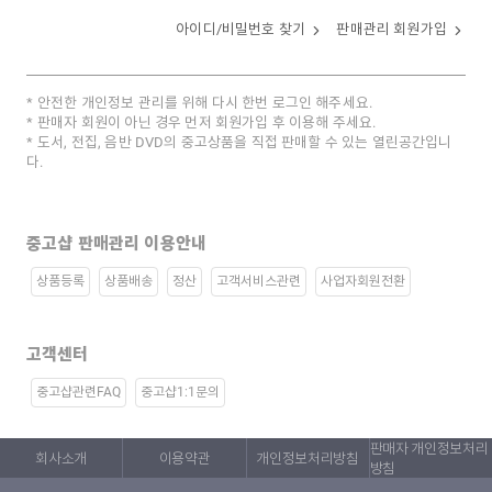
아이디/비밀번호 찾기
판매관리 회원가입
안전한 개인정보 관리를 위해 다시 한번 로그인 해주세요.
판매자 회원이 아닌 경우 먼저 회원가입 후 이용해 주세요.
도서, 전집, 음반 DVD의 중고상품을 직접 판매할 수 있는 열린공간입니
다.
중고샵 판매관리 이용안내
상품등록
상품배송
정산
고객서비스관련
사업자회원전환
고객센터
중고샵관련FAQ
중고샵1:1문의
판매자 개인정보처리
회사소개
이용약관
개인정보처리방침
방침