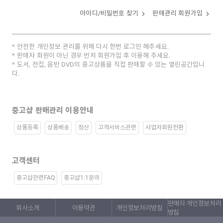
아이디/비밀번호 찾기
판매관리 회원가입
안전한 개인정보 관리를 위해 다시 한번 로그인 해주세요.
판매자 회원이 아닌 경우 먼저 회원가입 후 이용해 주세요.
도서, 전집, 음반 DVD의 중고상품을 직접 판매할 수 있는 열린공간입니
다.
중고샵 판매관리 이용안내
상품등록
상품배송
정산
고객서비스관련
사업자회원전환
고객센터
중고샵관련FAQ
중고샵1:1문의
판매자 개인정보처리
회사소개
이용약관
개인정보처리방침
방침