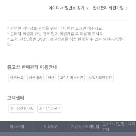
아이디/비밀번호 찾기
판매관리 회원가입
안전한 개인정보 관리를 위해 다시 한번 로그인 해주세요.
판매자 회원이 아닌 경우 먼저 회원가입 후 이용해 주세요.
도서, 전집, 음반 DVD의 중고상품을 직접 판매할 수 있는 열린공간입니
다.
중고샵 판매관리 이용안내
상품등록
상품배송
정산
고객서비스관련
사업자회원전환
고객센터
중고샵관련FAQ
중고샵1:1문의
판매자 개인정보처리
회사소개
이용약관
개인정보처리방침
방침