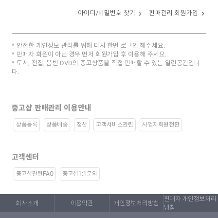
아이디/비밀번호 찾기
판매관리 회원가입
안전한 개인정보 관리를 위해 다시 한번 로그인 해주세요.
판매자 회원이 아닌 경우 먼저 회원가입 후 이용해 주세요.
도서, 전집, 음반 DVD의 중고상품을 직접 판매할 수 있는 열린공간입니
다.
중고샵 판매관리 이용안내
상품등록
상품배송
정산
고객서비스관련
사업자회원전환
고객센터
중고샵관련FAQ
중고샵1:1문의
판매자 개인정보처리
회사소개
이용약관
개인정보처리방침
방침