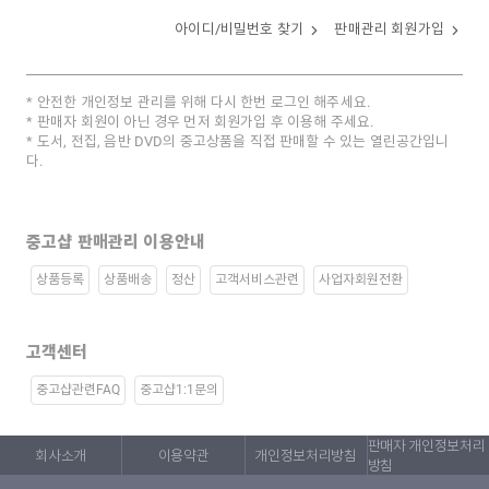
아이디/비밀번호 찾기
판매관리 회원가입
안전한 개인정보 관리를 위해 다시 한번 로그인 해주세요.
판매자 회원이 아닌 경우 먼저 회원가입 후 이용해 주세요.
도서, 전집, 음반 DVD의 중고상품을 직접 판매할 수 있는 열린공간입니
다.
중고샵 판매관리 이용안내
상품등록
상품배송
정산
고객서비스관련
사업자회원전환
고객센터
중고샵관련FAQ
중고샵1:1문의
판매자 개인정보처리
회사소개
이용약관
개인정보처리방침
방침