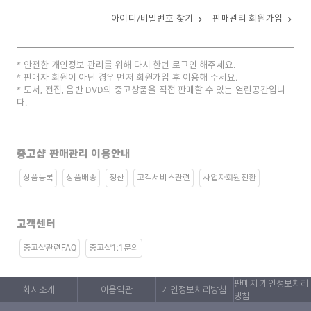
아이디/비밀번호 찾기
판매관리 회원가입
안전한 개인정보 관리를 위해 다시 한번 로그인 해주세요.
판매자 회원이 아닌 경우 먼저 회원가입 후 이용해 주세요.
도서, 전집, 음반 DVD의 중고상품을 직접 판매할 수 있는 열린공간입니
다.
중고샵 판매관리 이용안내
상품등록
상품배송
정산
고객서비스관련
사업자회원전환
고객센터
중고샵관련FAQ
중고샵1:1문의
판매자 개인정보처리
회사소개
이용약관
개인정보처리방침
방침