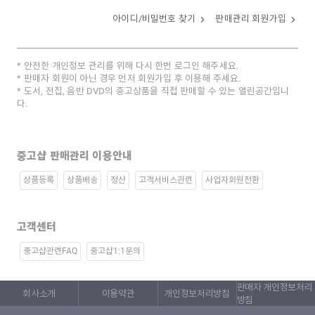
아이디/비밀번호 찾기
판매관리 회원가입
안전한 개인정보 관리를 위해 다시 한번 로그인 해주세요.
판매자 회원이 아닌 경우 먼저 회원가입 후 이용해 주세요.
도서, 전집, 음반 DVD의 중고상품을 직접 판매할 수 있는 열린공간입니
다.
중고샵 판매관리 이용안내
상품등록
상품배송
정산
고객서비스관련
사업자회원전환
고객센터
중고샵관련FAQ
중고샵1:1문의
판매자 개인정보처리
회사소개
이용약관
개인정보처리방침
방침