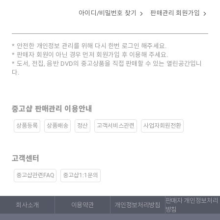
아이디/비밀번호 찾기
판매관리 회원가입
안전한 개인정보 관리를 위해 다시 한번 로그인 해주세요.
판매자 회원이 아닌 경우 먼저 회원가입 후 이용해 주세요.
도서, 전집, 음반 DVD의 중고상품을 직접 판매할 수 있는 열린공간입니
다.
중고샵 판매관리 이용안내
상품등록
상품배송
정산
고객서비스관련
사업자회원전환
고객센터
중고샵관련FAQ
중고샵1:1문의
판매자 개인정보처리
회사소개
이용약관
개인정보처리방침
방침