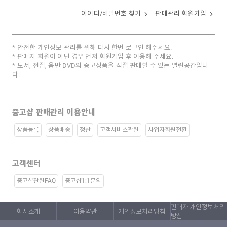
아이디/비밀번호 찾기
판매관리 회원가입
안전한 개인정보 관리를 위해 다시 한번 로그인 해주세요.
판매자 회원이 아닌 경우 먼저 회원가입 후 이용해 주세요.
도서, 전집, 음반 DVD의 중고상품을 직접 판매할 수 있는 열린공간입니
다.
중고샵 판매관리 이용안내
상품등록
상품배송
정산
고객서비스관련
사업자회원전환
고객센터
중고샵관련FAQ
중고샵1:1문의
판매자 개인정보처리
회사소개
이용약관
개인정보처리방침
방침