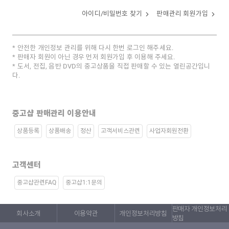
아이디/비밀번호 찾기
판매관리 회원가입
안전한 개인정보 관리를 위해 다시 한번 로그인 해주세요.
판매자 회원이 아닌 경우 먼저 회원가입 후 이용해 주세요.
도서, 전집, 음반 DVD의 중고상품을 직접 판매할 수 있는 열린공간입니
다.
중고샵 판매관리 이용안내
상품등록
상품배송
정산
고객서비스관련
사업자회원전환
고객센터
중고샵관련FAQ
중고샵1:1문의
판매자 개인정보처리
회사소개
이용약관
개인정보처리방침
방침