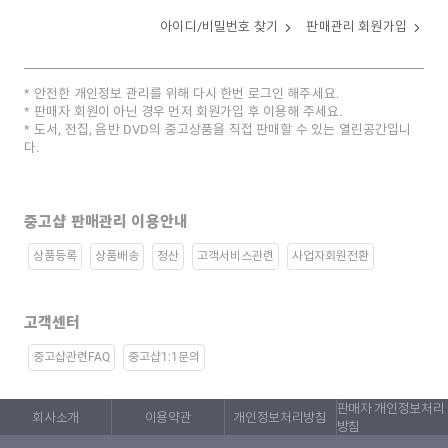
아이디/비밀번호 찾기
판매관리 회원가입
안전한 개인정보 관리를 위해 다시 한번 로그인 해주세요.
판매자 회원이 아닌 경우 먼저 회원가입 후 이용해 주세요.
도서, 전집, 음반 DVD의 중고상품을 직접 판매할 수 있는 열린공간입니
다.
중고샵 판매관리 이용안내
상품등록
상품배송
정산
고객서비스관련
사업자회원전환
고객센터
중고샵관련FAQ
중고샵1:1문의
판매자 개인정보처리
회사소개
이용약관
개인정보처리방침
방침