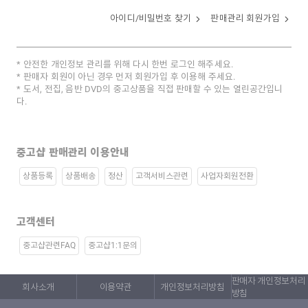
아이디/비밀번호 찾기
판매관리 회원가입
안전한 개인정보 관리를 위해 다시 한번 로그인 해주세요.
판매자 회원이 아닌 경우 먼저 회원가입 후 이용해 주세요.
도서, 전집, 음반 DVD의 중고상품을 직접 판매할 수 있는 열린공간입니
다.
중고샵 판매관리 이용안내
상품등록
상품배송
정산
고객서비스관련
사업자회원전환
고객센터
중고샵관련FAQ
중고샵1:1문의
판매자 개인정보처리
회사소개
이용약관
개인정보처리방침
방침